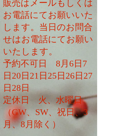
販売はメールもしくは
お電話にてお願いいた
します。当日のお問合
せはお電話にてお願い
いたします。
​予約不可日 8月6日7
日20日21日25日26日27
日28日
定休日 火、水曜日
（GW、SW、祝日、3
月、8月除く）
​