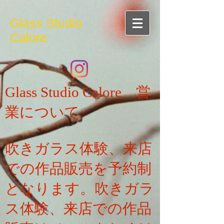
Glass Studio
Calore
Glass Studio Calore 営
業について
吹きガラス体験、来店
での作品販売を予約制
となります。吹きガラ
ス体験、来店での作品