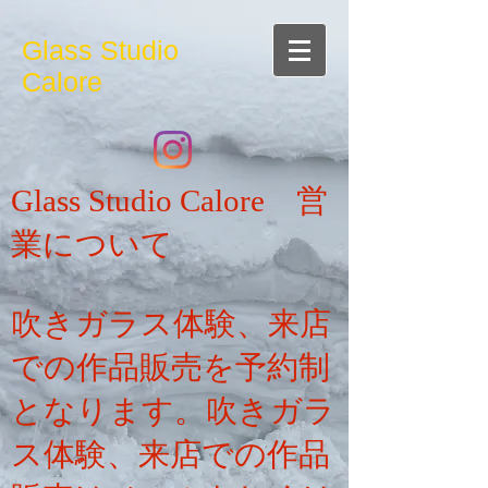
Glass Studio
Calore
Glass Studio Calore 営
業について
吹きガラス体験、来店
での作品販売を予約制
となります。吹きガラ
ス体験、来店での作品