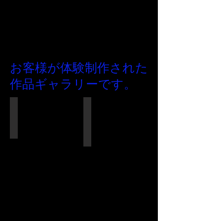
お客様が体験制作された
作品ギャラリーです。
おそろい！
さわやかマグ！
大
京
阪
都
か
市
ら
内
お
か
越
ら
し
お
の
越
仲
し
良
の
し
女
親
の